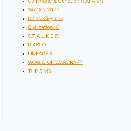
Command & Conquer: Red Alert
SimCity 2000
Cities: Skylines
Civilization IV
S.T.A.L.K.E.R.
DIABLO
LINEAGE II
WORLD OF WARCRAFT
THE SIMS