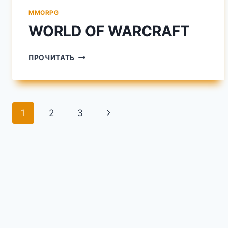
MMORPG
WORLD OF WARCRAFT
WORLD
ПРОЧИТАТЬ
OF
WARCRAFT
Навигация
Следующая
1
2
3
по
страница
страницам