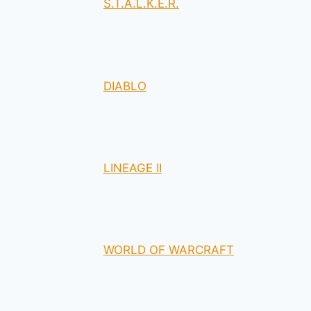
S.T.A.L.K.E.R.
DIABLO
LINEAGE II
WORLD OF WARCRAFT