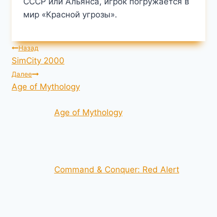
СССР или Альянса, игрок погружается в
мир «Красной угрозы».
Навигация
Назад
SimCity 2000
по
Далее
Age of Mythology
записям
Age of Mythology
Command & Conquer: Red Alert