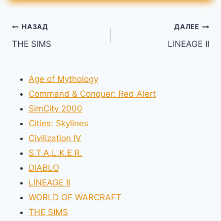
Навигация
НАЗАД
ДАЛЕЕ
THE SIMS
LINEAGE II
по
записям
Age of Mythology
Command & Conquer: Red Alert
SimCity 2000
Cities: Skylines
Civilization IV
S.T.A.L.K.E.R.
DIABLO
LINEAGE II
WORLD OF WARCRAFT
THE SIMS