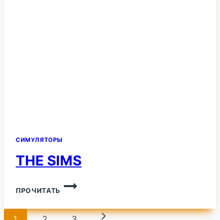
СИМУЛЯТОРЫ
THE SIMS
THE
ПРОЧИТАТЬ
SIMS
Навигация
Следующая
1
2
3