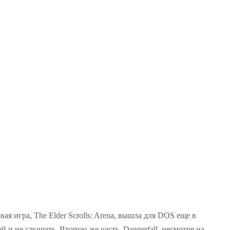
я игра, The Elder Scrolls: Arena, вышла для DOS еще в
й и не слышать. Вторую же часть, Daggerfall, несмотря на