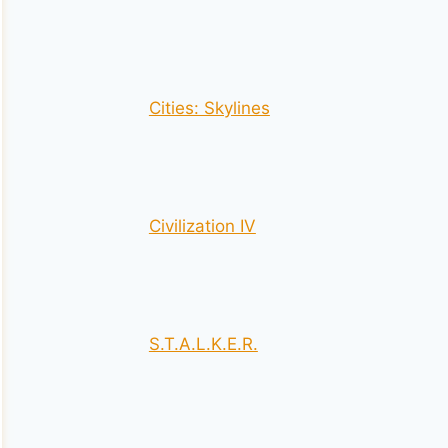
Cities: Skylines
Civilization IV
S.T.A.L.K.E.R.