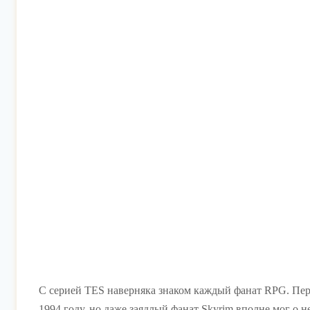
С серией TES наверняка знаком каждый фанат RPG. Перва
1994 году, но даже заядлый фанат Skyrim вполне мог о не