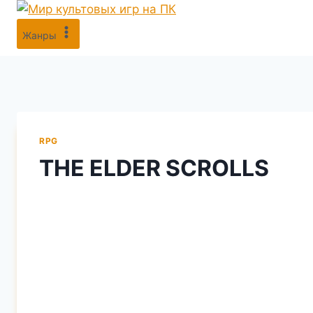
Перейти
к
Жанры
содержимому
RPG
THE ELDER SCROLLS